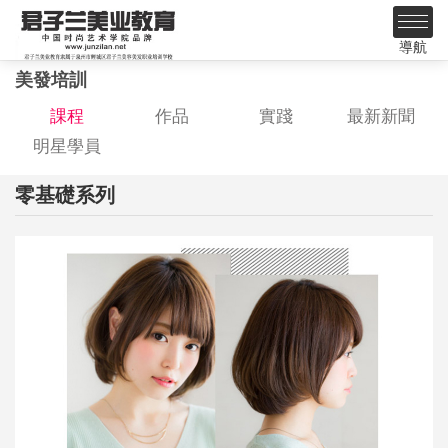
導航
美發培訓
課程
作品
實踐
最新新聞
明星學員
零基礎系列