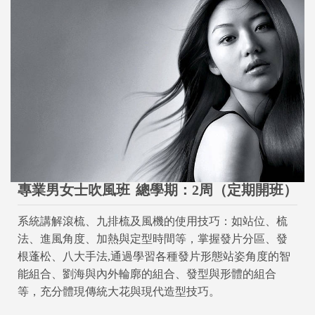
專業男女士吹風班
總學期：2周（定期開班）
系統講解滾梳、九排梳及風機的使用技巧：如站位、梳
法、進風角度、加熱與定型時間等，掌握發片分區、發
根蓬松、八大手法,通過學習各種發片形態站姿角度的智
能組合、劉海與內外輪廓的組合、發型與形體的組合
等，充分體現傳統大花與現代造型技巧。