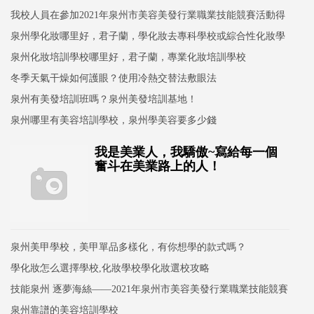
我校人員在參加2021年泉州市美容美發行業職業技能競賽活動得
獎情況
泉州學化妝哪里好，君子蘭，學化妝去專科學校或綜合性化妝學
校？
泉州化妝培訓學校哪里好，君子蘭，專業化妝培訓學校
冬季天氣干燥如何護眼？使用冷熱交替法敷眼法
泉州有美發培訓班嗎？泉州美發培訓基地！
泉州哪里有美容培訓學校，泉州學美容要多少錢
我是美業人，我驕傲~寫給每一個
奮斗在美業路上的人！
泉州美甲學校，美甲單品多樣化，有你想學的款式嗎？
學化妝怎么選擇學校,化妝學校學化妝選校攻略
技能泉州 逐夢海絲——2021年泉州市美容美發行業職業技能競賽
活動成功舉辦
泉州靠譜的美容培訓學校