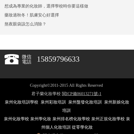
想成為專業的化妝師，選擇學校時你要這樣做
藥妝過秋冬！肌膚安心好選擇
熬夜眼袋該怎么消除？
微信
15859796633
電話
Copyright©2011-2015 All Rights Reserved
君子蘭化妝學校
閩ICP備06013271號-1
泉州化妝培訓學校
泉州彩妝培訓
泉州盤發化妝培訓
泉州新娘化妝
培訓
泉州化妝學校
泉州學化妝
泉州排名榜化妝學校
泉州正規化妝學校
泉
州個人化妝培訓
從零學化妝