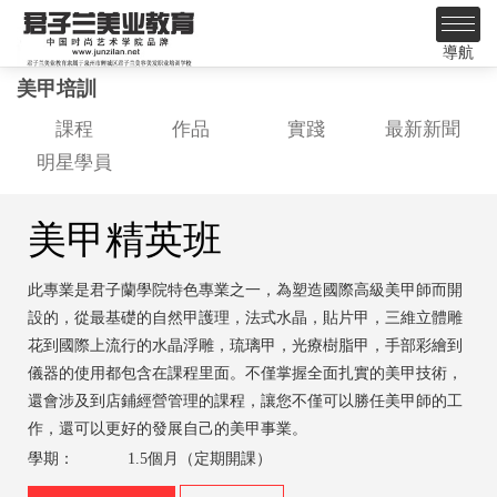
導航
美甲培訓
課程
作品
實踐
最新新聞
明星學員
美甲精英班
此專業是君子蘭學院特色專業之一，為塑造國際高級美甲師而開
設的，從最基礎的自然甲護理，法式水晶，貼片甲，三維立體雕
花到國際上流行的水晶浮雕，琉璃甲，光療樹脂甲，手部彩繪到
儀器的使用都包含在課程里面。不僅掌握全面扎實的美甲技術，
還會涉及到店鋪經營管理的課程，讓您不僅可以勝任美甲師的工
作，還可以更好的發展自己的美甲事業。
學期：
1.5個月（定期開課）