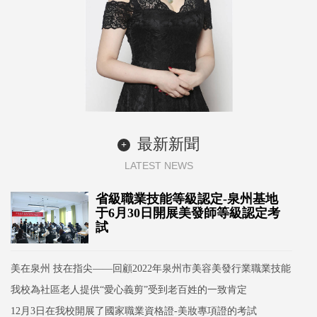
最新新聞
+
LATEST NEWS
省級職業技能等級認定-泉州基地
于6月30日開展美發師等級認定考
試
美在泉州 技在指尖——回顧2022年泉州市美容美發行業職業技能
競賽活動
我校為社區老人提供“愛心義剪”受到老百姓的一致肯定
12月3日在我校開展了國家職業資格證-美妝專項證的考試